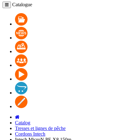
Catalogue
Catalogue
Nouvelles
Où pourrais-je acheter
La coopération
Vidéo
Contacts
Blog
Catalog
Tresses et lignes de pêche
Cordons Intech
Intech MicroN PE X8 150m