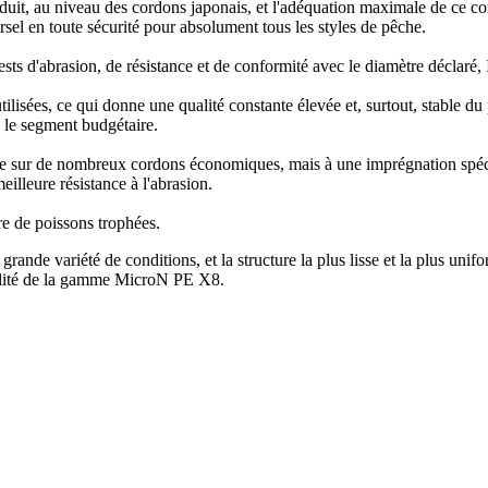
roduit, au niveau des cordons japonais, et l'adéquation maximale de ce co
rsel en toute sécurité pour absolument tous les styles de pêche.
 tests d'abrasion, de résistance et de conformité avec le diamètre déclar
isées, ce qui donne une qualité constante élevée et, surtout, stable du pr
 le segment budgétaire.
me sur de nombreux cordons économiques, mais à une imprégnation spécia
illeure résistance à l'abrasion.
re de poissons trophées.
ande variété de conditions, et la structure la plus lisse et la plus uni
ibilité de la gamme MicroN PE X8.