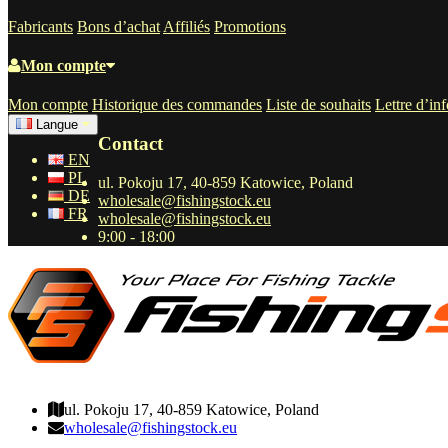
Fabricants
Bons d’achat
Affiliés
Promotions
Mon compte
Mon compte
Historique des commandes
Liste de souhaits
Lettre d’in
Langue
Contact
EN
PL
ul. Pokoju 17, 40-859 Katowice, Poland
DE
wholesale@fishingstock.eu
FR
wholesale@fishingstock.eu
9:00 - 18:00
wholesale@fishingstock.eu
ul. Pokoju 17, 40-859 Katowice, Poland
wholesale@fishingstock.eu