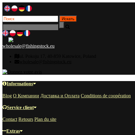
wholesale@fishingstock.eu
ul. Pokoju 17, 40-859 Katowice, Poland
wholesale@fishingstock.eu
Informations
Blog
О Компании
Доставка и Оплата
Conditions de coopération
Service client
Contact
Retours
Plan du site
Extras