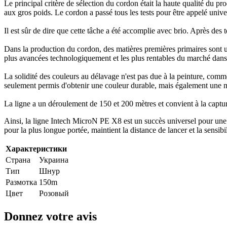
Le principal critère de sélection du cordon était la haute qualité du p
aux gros poids. Le cordon a passé tous les tests pour être appelé unive
Il est sûr de dire que cette tâche a été accomplie avec brio. Après des
Dans la production du cordon, des matières premières primaires sont util
plus avancées technologiquement et les plus rentables du marché dans
La solidité des couleurs au délavage n'est pas due à la peinture, com
seulement permis d'obtenir une couleur durable, mais également une me
La ligne a un déroulement de 150 et 200 mètres et convient à la captu
Ainsi, la ligne Intech MicroN PE X8 est un succès universel pour une gr
pour la plus longue portée, maintient la distance de lancer et la sens
Характеристики
Страна
Украина
Тип
Шнур
Размотка
150m
Цвет
Розовый
Donnez votre avis