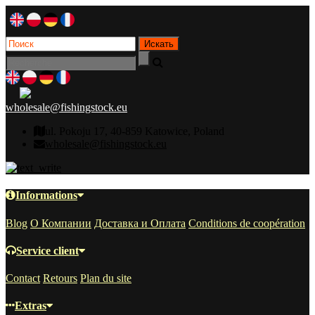
wholesale@fishingstock.eu
ul. Pokoju 17, 40-859 Katowice, Poland
wholesale@fishingstock.eu
Informations
Blog
О Компании
Доставка и Оплата
Conditions de coopération
Service client
Contact
Retours
Plan du site
Extras