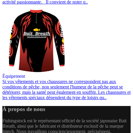
activité passionnante. Il convient de noter q..
Équipement
Si vos vêtements et vos chaussures ne correspondent pas aux
conditions de pêche, non seulement l'humeur de la pêche peut se
détériorer, mais la santé peut également en souffrir. Les chaussures et
les vêtements spéciaux dépendent du type de loisirs qu..
À propos de nous
Fishingstock est le représentant officiel de la société japonaise Bait
Breath, ainsi que le fabricant et distributeur exclusif de la marque
Intech. Nous travaillons consciencieusement, précisément,