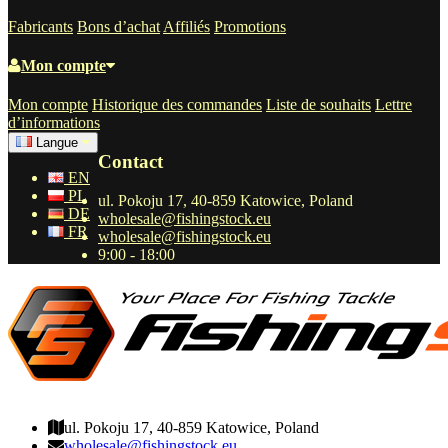
Fabricants
Bons d’achat
Affiliés
Promotions
Mon compte
Mon compte
Historique des commandes
Liste de souhaits
Lettre
d’informations
Langue
Contact
EN
PL
ul. Pokoju 17, 40-859 Katowice, Poland
DE
wholesale@fishingstock.eu
FR
wholesale@fishingstock.eu
9:00 - 18:00
wholesale@fishingstock.eu
ul. Pokoju 17, 40-859 Katowice, Poland
wholesale@fishingstock.eu