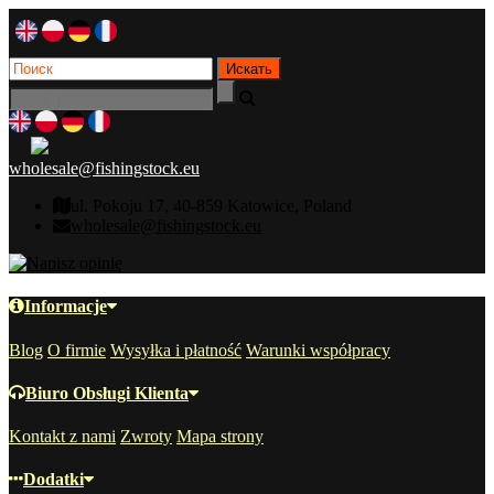
wholesale@fishingstock.eu
ul. Pokoju 17, 40-859 Katowice, Poland
wholesale@fishingstock.eu
Informacje
Blog
O firmie
Wysyłka i płatność
Warunki współpracy
Biuro Obsługi Klienta
Kontakt z nami
Zwroty
Mapa strony
Dodatki