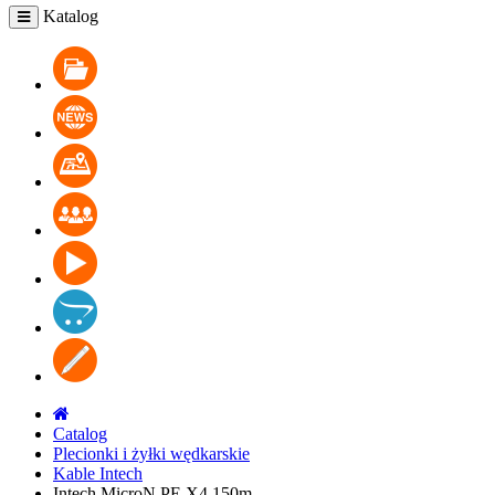
Katalog
Katalog
Aktualności
Gdzie kupić
Współpraca
Wideo
Łączność
Blog
Catalog
Plecionki i żyłki wędkarskie
Kable Intech
Intech MicroN PE X4 150m