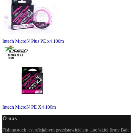
Intech MicroN Plus PE x4 100m
Intech MicroN PE X4 100m
O nas
Fishingstock jest oficjalnym przedstawicielem japońskiej firmy Bait