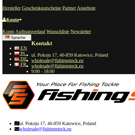
Hersteller
Geschenkgutscheine
Partner
Angebote
Konto
Konto
Auftragsverlauf
Wunschliste
Newsletter
Sprache
Kontakt
EN
PL
ul. Pokoju 17, 40-859 Katowice, Poland
DE
wholesale@fishingstock.eu
FR
wholesale@fishingstock.eu
9:00 - 18:00
wholesale@fishingstock.eu
ul. Pokoju 17, 40-859 Katowice, Poland
wholesale@fishingstock.eu