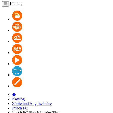
Katalog
Katalog
Nachrichten
Wo kaufen?
Zusammenarbeit
Video
Kontakte
Bloggen
Katalog
Zöpfe und Angelschnüre
Intech FC
Intech FC Shock Leader 25m