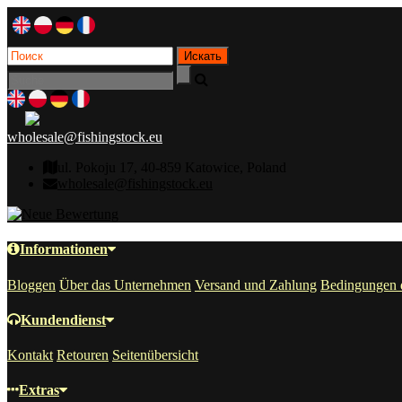
wholesale@fishingstock.eu
ul. Pokoju 17, 40-859 Katowice, Poland
wholesale@fishingstock.eu
Informationen
Bloggen
Über das Unternehmen
Versand und Zahlung
Bedingungen 
Kundendienst
Kontakt
Retouren
Seitenübersicht
Extras