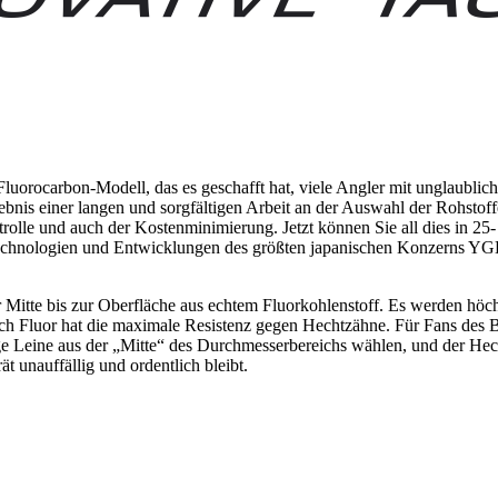
luorocarbon-Modell, das es geschafft hat, viele Angler mit unglaublic
gebnis einer langen und sorgfältigen Arbeit an der Auswahl der Rohsto
trolle und auch der Kostenminimierung. Jetzt können Sie all dies in 2
echnologien und Entwicklungen des größten japanischen Konzerns YGK 
itte bis zur Oberfläche aus echtem Fluorkohlenstoff. Es werden höchste
 Intech Fluor hat die maximale Resistenz gegen Hechtzähne. Für Fans des
tige Leine aus der „Mitte“ des Durchmesserbereichs wählen, und der Hec
 unauffällig und ordentlich bleibt.